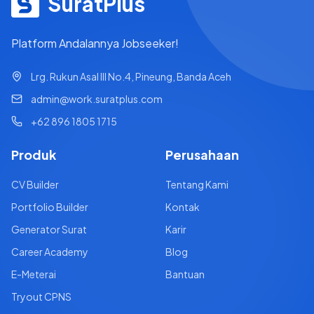
SuratPlus
Platform Andalannya Jobseeker!
Lrg. Rukun Asal III No.4, Pineung, Banda Aceh
admin@work.suratplus.com
+62 896 1805 1715
Produk
Perusahaan
CV Builder
Tentang Kami
Portfolio Builder
Kontak
Generator Surat
Karir
Career Academy
Blog
E-Meterai
Bantuan
Tryout CPNS