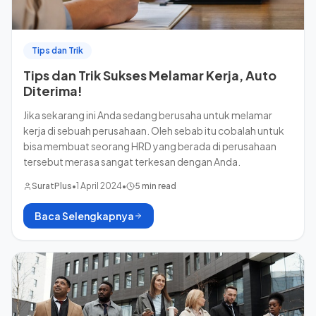
Tips dan Trik
Tips dan Trik Sukses Melamar Kerja, Auto
Diterima!
Jika sekarang ini Anda sedang berusaha untuk melamar
kerja di sebuah perusahaan. Oleh sebab itu cobalah untuk
bisa membuat seorang HRD yang berada di perusahaan
tersebut merasa sangat terkesan dengan Anda.
SuratPlus
•
1 April 2024
•
5 min read
Baca Selengkapnya