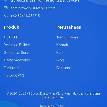
Lrg. Rukun Asal III No.4, Pineung, Banda Aceh
admin@work.suratplus.com
+62 896 1805 1715
Produk
Perusahaan
CV Builder
Tentang Kami
Portfolio Builder
Kontak
Generator Surat
Karir
Career Academy
Blog
E-Meterai
Bantuan
Tryout CPNS
© 2020-
2026
PT Solusi Digital Plus (SuratPlus). Hak cipta dilindungi
undang-undang.
Kebijakan Privasi