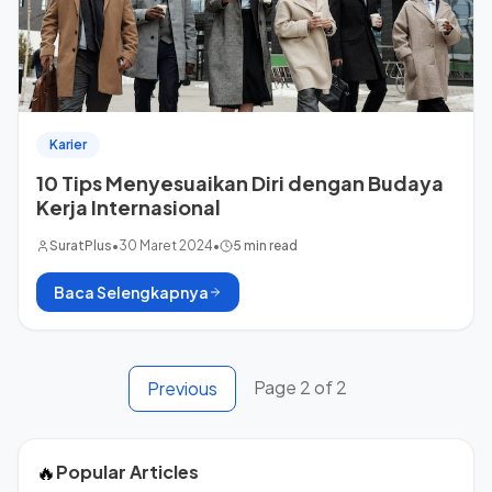
Karier
10 Tips Menyesuaikan Diri dengan Budaya
Kerja Internasional
SuratPlus
•
30 Maret 2024
•
5 min read
Baca Selengkapnya
Page
2
of
2
Previous
🔥
Popular Articles