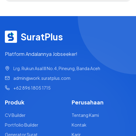
SuratPlus
Platform Andalannya Jobseeker!
Lrg. Rukun Asal III No.4, Pineung, Banda Aceh
admin@work.suratplus.com
+62 896 1805 1715
Produk
Perusahaan
CV Builder
Tentang Kami
Portfolio Builder
Kontak
Generator Surat
Karir