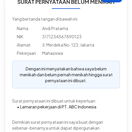
SURAT PERNYATAAN BELUM MENIKAH
Yang bertanda tangan di bawah ini:
Nama
: Andi Pratama
NIK
: 3171234567890123
Alamat
: Jl. Merdeka No. 123, Jakarta
Pekerjaan
: Mahasiswa
Dengan ini menyatakan bahwa saya belum
menikah dan belum pernah menikah hingga surat
pernyataan ini dibuat.
Surat pernyataan ini dibuat untuk keperluan:
• Lamaran pekerjaan di PT. ABC Indonesia
Demikian surat pernyataan ini saya buat dengan
sebenar-benarnya untuk dapat dipergunakan