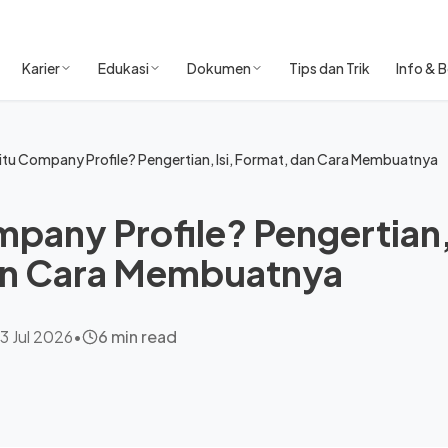
Karier
Edukasi
Dokumen
Tips dan Trik
Info & B
itu Company Profile? Pengertian, Isi, Format, dan Cara Membuatnya
pany Profile? Pengertian, 
an Cara Membuatnya
3 Jul 2026
•
6 min read