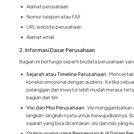
Alamat perusahaan
Nomor telepon atau FAX
URL website perusahaan
Alamat email
2. Informasi Dasar Perusahaan
Bagian ini berfungsi seperti biodata perusahaan ya
Sejarah atau Timeline Perusahaan.
Menceritaka
koneksi emosional dengan audiens. Ketika sebua
pelanggan dan investor lebih mudah merasa tert
bagian dari tim.
Visi dan Misi Perusahaan.
Visi menggambarkan a
langkah-langkah nyata untuk mewujudkannya. Ba
sejarah yang bisa diceritakan, visi dan misi yang k
Orang-orang yang Berpengaruh di Dalam Pe