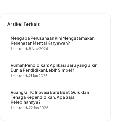
Artikel Terkait
Mengapa Perusahaan Kini Mengutamakan
Kesehatan Mental Karyawan?
1 min read
•
8 Nov 2024
Rumah Pendidikan: Aplikasi Baru yang Bikin
Dunia Pendidikan Lebih Simpel?
1 min read
•
21 Jan 2025
Ruang GTK: Inovasi Baru Buat Guru dan
Tenaga Kependidikan, Apa Saja
Kelebihannya?
1 min read
•
22 Jan 2025