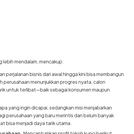
ng lebih mendalam, mencakup:
n perjalanan bisnis dari awal hingga kini bisa membangun
h perusahaan menunjukkan progres nyata, calon
arik untuk terlibat—baik sebagai konsumen maupun
pa yang ingin dicapai, sedangkan misi menjabarkan
gi perusahaan yang baru merintis dan belum banyak
uat bisa menjadi daya tarik utama.
rusahaan.
Mencantumkan profil tokoh kunci berikut