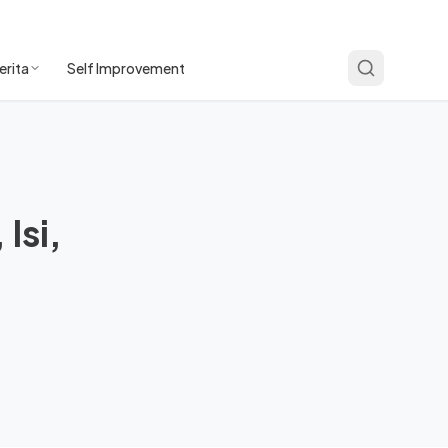
erita
Self Improvement
Isi,