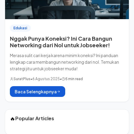
Edukasi
Nggak Punya Koneksi? Ini Cara Bangun
Networking dari Nol untuk Jobseeker!
Merasa sulit cari kerja karena minim koneksi? Ini panduan
lengkap cara membangun networking dari nol. Temukan
strategi jitu untuk jobseeker muda!
SuratPlus
•
6 Agustus 2025
•
5 min read
Baca Selengkapnya
🔥
Popular Articles