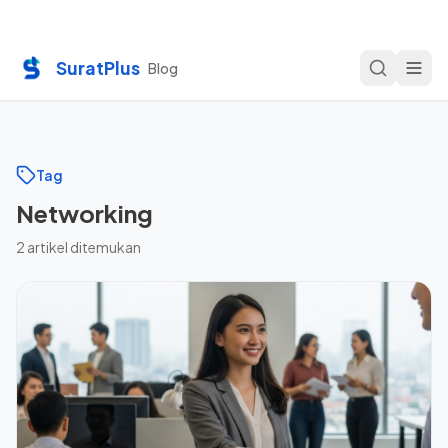
SuratPlus
Blog
Tag
Networking
2
artikel ditemukan