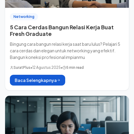
Networking
5 Cara Cerdas Bangun Relasi Kerja Buat
Fresh Graduate
Bingung cara bangun relasi kerja saat baru lulus? Pelajari 5
cara cerdas dan elegan untuk networking yang efektif.
Bangun koneksi profesional impianmu
SuratPlus
•
12 Agustus 2025
•
5 min read
Baca Selengkapnya