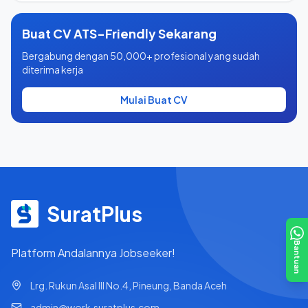
Buat CV ATS-Friendly Sekarang
Bergabung dengan 50,000+ profesional yang sudah
diterima kerja
Mulai Buat CV
SuratPlus
Bantuan
Platform Andalannya Jobseeker!
Lrg. Rukun Asal III No.4, Pineung, Banda Aceh
admin@work.suratplus.com