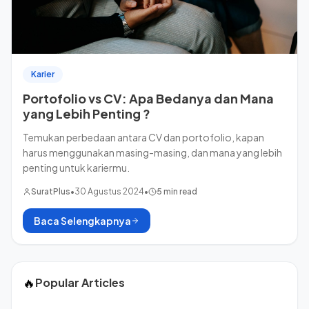
Karier
Portofolio vs CV: Apa Bedanya dan Mana
yang Lebih Penting ?
Temukan perbedaan antara CV dan portofolio, kapan
harus menggunakan masing-masing, dan mana yang lebih
penting untuk kariermu.
SuratPlus
•
30 Agustus 2024
•
5 min read
Baca Selengkapnya
🔥
Popular Articles