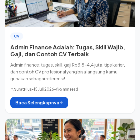
CV
Admin Finance Adalah: Tugas, Skill Wajib,
Gaji, dan Contoh CV Terbaik
Admin finance: tugas, skill, gaji Rp3,8–4,4 juta, tips karier,
dan contoh CV profesional yang bisa langsung kamu
gunakan sebagai referensi!
SuratPlus
•
15 Juli 2026
•
5 min read
Baca Selengkapnya