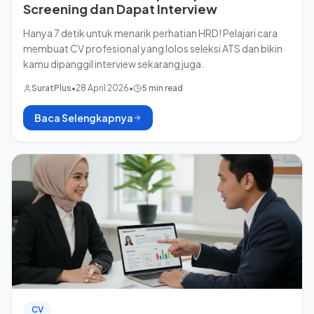
Screening dan Dapat Interview
Hanya 7 detik untuk menarik perhatian HRD! Pelajari cara
membuat CV profesional yang lolos seleksi ATS dan bikin
kamu dipanggil interview sekarang juga.
SuratPlus
•
28 April 2026
•
5 min read
Baca Selengkapnya
CV