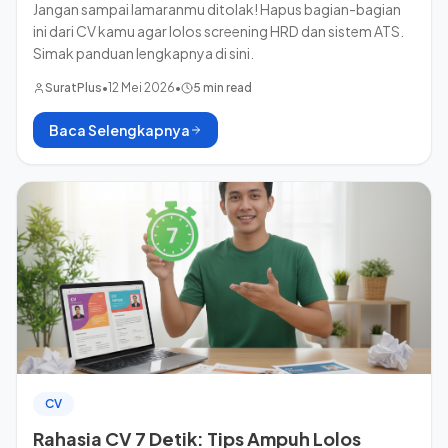
Jangan sampai lamaranmu ditolak! Hapus bagian-bagian
ini dari CV kamu agar lolos screening HRD dan sistem ATS.
Simak panduan lengkapnya di sini.
SuratPlus
•
12 Mei 2026
•
5 min read
Baca Selengkapnya
CV
Rahasia CV 7 Detik: Tips Ampuh Lolos