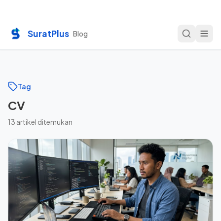
SuratPlus
Blog
Tag
CV
13
artikel ditemukan