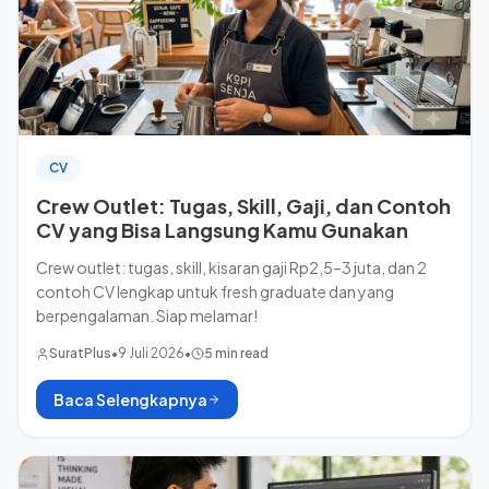
CV
Crew Outlet: Tugas, Skill, Gaji, dan Contoh
CV yang Bisa Langsung Kamu Gunakan
Crew outlet: tugas, skill, kisaran gaji Rp2,5–3 juta, dan 2
contoh CV lengkap untuk fresh graduate dan yang
berpengalaman. Siap melamar!
SuratPlus
•
9 Juli 2026
•
5 min read
Baca Selengkapnya