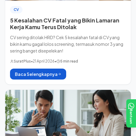
CV
5 Kesalahan CV Fatal yang Bikin Lamaran
Kerja Kamu Terus Ditolak
CV sering ditolak HRD? Cek 5 kesalahan fatal di CV yang
bikin kamu gagal lolos screening, termasuk nomor 3 yang
sering banget disepelekan!
SuratPlus
•
21 April 2026
•
5 min read
Baca Selengkapnya
Bantuan