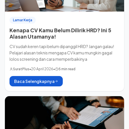
Lamar Kerja
Kenapa CV Kamu Belum Dilirik HRD? Ini 5
Alasan Utamanya!
CV sudah keren tapi belum dipanggil HRD? Jangan galau!
Pelajari alasan teknis mengapa CV kamu mungkin gagal
lolos screening dan cara memperbaikinya
SuratPlus
•
20 April 2026
•
5 min read
Baca Selengkapnya