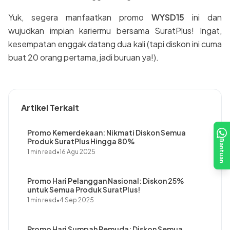
Yuk, segera manfaatkan promo
WYSD15
ini dan
wujudkan impian kariermu bersama SuratPlus! Ingat,
kesempatan enggak datang dua kali (tapi diskon ini cuma
buat 20 orang pertama, jadi buruan ya!).
Artikel Terkait
Promo Kemerdekaan: Nikmati Diskon Semua
Produk SuratPlus Hingga 80%
Bantuan
1 min read
•
16 Agu 2025
Promo Hari Pelanggan Nasional: Diskon 25%
untuk Semua Produk SuratPlus!
1 min read
•
4 Sep 2025
Promo Hari Sumpah Pemuda: Diskon Semua