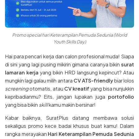
Promo special hari Keterampilan Pemuda Sedunia (World
Youth Skills Day)
Hai para pencari kerja dan calon profesional muda! Siapa
di sini yang lagi pusing mikirin gimana caranya bikin
surat
lamaran kerja
yang bikin HRD langsung kepincut? Atau
mungkin lagi galau milih antara
CV ATS-friendly
biar lolos
screening
otomatis, atau
CV kreatif
yang bisa nunjukkin
kepribadianmu? Eits, jangan lupakan juga
portofolio
yang bisa bikin
skill
kamu makin bersinar!
Kabar baiknya, SuratPlus datang membawa solusi
sekaligus promo kece badai khusus buat kamu! Dalam
rangka merayakan
Hari Keterampilan Pemuda Sedunia