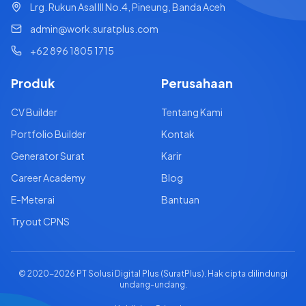
Lrg. Rukun Asal III No.4, Pineung, Banda Aceh
admin@work.suratplus.com
+62 896 1805 1715
Produk
Perusahaan
CV Builder
Tentang Kami
Portfolio Builder
Kontak
Generator Surat
Karir
Career Academy
Blog
E-Meterai
Bantuan
Tryout CPNS
© 2020-
2026
PT Solusi Digital Plus (SuratPlus). Hak cipta dilindungi
undang-undang.