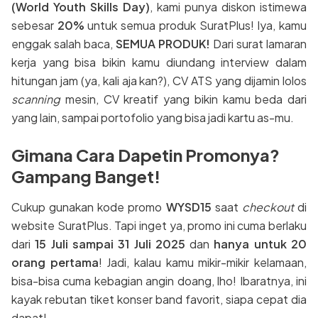
(World Youth Skills Day)
, kami punya diskon istimewa
sebesar
20%
untuk semua produk SuratPlus! Iya, kamu
enggak salah baca,
SEMUA PRODUK!
Dari surat lamaran
kerja yang bisa bikin kamu diundang interview dalam
hitungan jam (ya, kali aja kan?), CV ATS yang dijamin lolos
scanning
mesin, CV kreatif yang bikin kamu beda dari
yang lain, sampai portofolio yang bisa jadi kartu as-mu.
Gimana Cara Dapetin Promonya?
Gampang Banget!
Cukup gunakan kode promo
WYSD15
saat
checkout
di
website SuratPlus. Tapi inget ya, promo ini cuma berlaku
dari
15 Juli sampai 31 Juli 2025
dan
hanya untuk 20
orang pertama
! Jadi, kalau kamu mikir-mikir kelamaan,
bisa-bisa cuma kebagian angin doang, lho! Ibaratnya, ini
kayak rebutan tiket konser band favorit, siapa cepat dia
dapat!