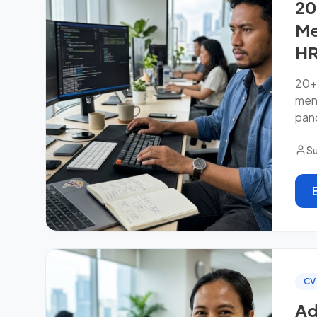
20
Me
H
20+ 
menu
pan
Su
CV
Ad