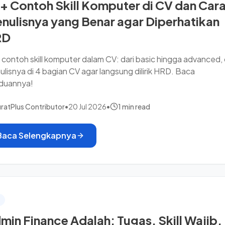
+ Contoh Skill Komputer di CV dan Car
nulisnya yang Benar agar Diperhatikan
RD
contoh skill komputer dalam CV: dari basic hingga advanced,
lisnya di 4 bagian CV agar langsung dilirik HRD. Baca
duannya!
ratPlus Contributor
•
20 Jul 2026
•
1 min read
Baca Selengkapnya
min Finance Adalah: Tugas, Skill Wajib,