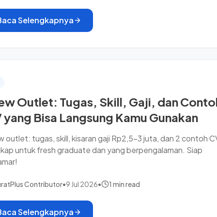
Baca Selengkapnya
ew Outlet: Tugas, Skill, Gaji, dan Conto
 yang Bisa Langsung Kamu Gunakan
 outlet: tugas, skill, kisaran gaji Rp2,5–3 juta, dan 2 contoh C
gkap untuk fresh graduate dan yang berpengalaman. Siap
amar!
ratPlus Contributor
•
9 Jul 2026
•
1 min read
Baca Selengkapnya