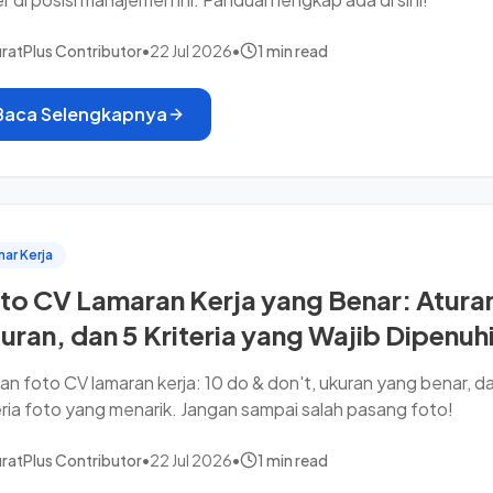
ratPlus Contributor
•
22 Jul 2026
•
1 min read
Baca Selengkapnya
ar Kerja
to CV Lamaran Kerja yang Benar: Atura
uran, dan 5 Kriteria yang Wajib Dipenuh
an foto CV lamaran kerja: 10 do & don't, ukuran yang benar, d
eria foto yang menarik. Jangan sampai salah pasang foto!
ratPlus Contributor
•
22 Jul 2026
•
1 min read