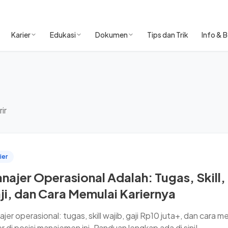
Karier
Edukasi
Dokumen
Tips dan Trik
Info & B
ir
ier
najer Operasional Adalah: Tugas, Skill,
ji, dan Cara Memulai Kariernya
jer operasional: tugas, skill wajib, gaji Rp10 juta+, dan cara m
er di posisi manajemen ini. Panduan lengkap ada di sini!