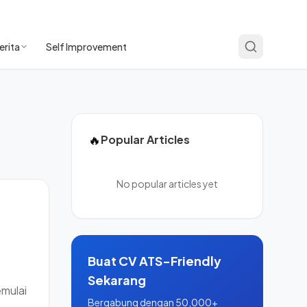
erita
Self Improvement
🔥
Popular Articles
No popular articles yet
Buat CV ATS-Friendly
Sekarang
emulai
Bergabung dengan 50,000+