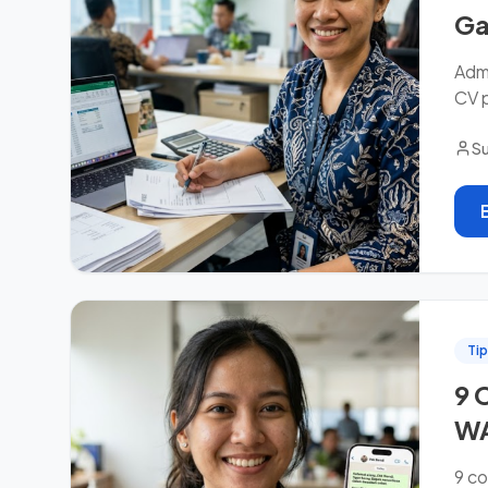
Ga
Admi
CV p
Su
Tip
9 
WA
9 co