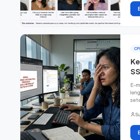
CP
Ke
SS
E-m
leng
set
Su