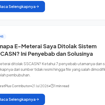
Baca Selengkapnya
NS
napa E-Meterai Saya Ditolak Sistem
CASN? Ini Penyebab dan Solusinya
eterai ditolak SSCASN? Ketahui 7 penyebab utamanya dan s
kapnya dari sumber tidak resmi hingga file yang salah dimodifi
elah pembubuhan.
ratPlus Contributor
•
21 Jul 2026
•
1 min read
Baca Selengkapnya