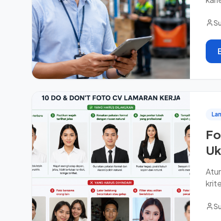
Su
Lam
Fo
Uk
Atur
krit
Su