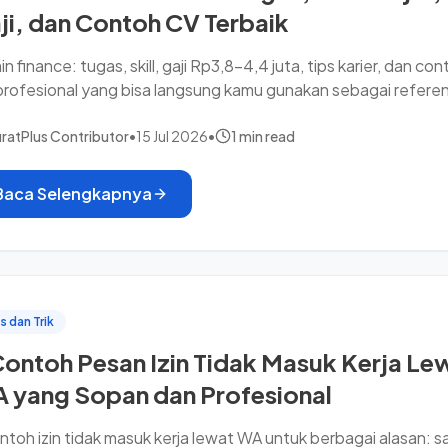
ji, dan Contoh CV Terbaik
n finance: tugas, skill, gaji Rp3,8–4,4 juta, tips karier, dan co
rofesional yang bisa langsung kamu gunakan sebagai referen
ratPlus Contributor
•
15 Jul 2026
•
1 min read
Baca Selengkapnya
s dan Trik
Contoh Pesan Izin Tidak Masuk Kerja Le
 yang Sopan dan Profesional
ntoh izin tidak masuk kerja lewat WA untuk berbagai alasan: sa