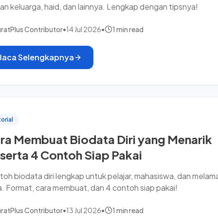
an keluarga, haid, dan lainnya. Lengkap dengan tipsnya!
ratPlus Contributor
•
14 Jul 2026
•
1 min read
Baca Selengkapnya
orial
ra Membuat Biodata Diri yang Menarik
serta 4 Contoh Siap Pakai
oh biodata diri lengkap untuk pelajar, mahasiswa, dan melam
a. Format, cara membuat, dan 4 contoh siap pakai!
ratPlus Contributor
•
13 Jul 2026
•
1 min read