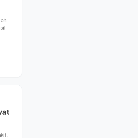
ntoh
si!
wat
kit,