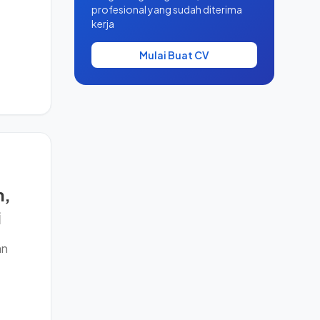
profesional yang sudah diterima
kerja
Mulai Buat CV
n,
i
an