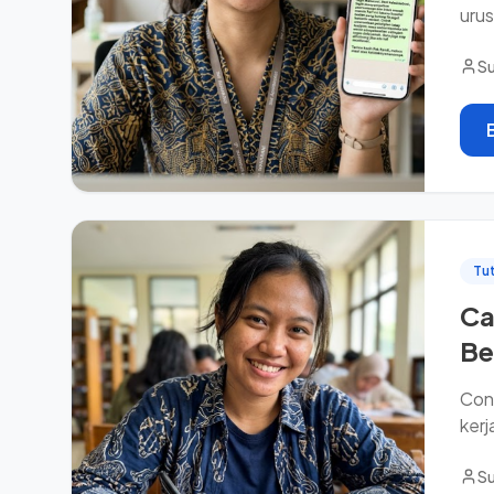
urus
Su
Tut
Ca
Be
Cont
kerj
Su