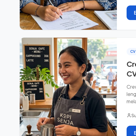
CV
Cr
CV
Crew
len
mel
Su