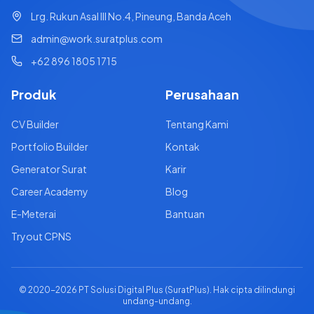
Lrg. Rukun Asal III No.4, Pineung, Banda Aceh
admin@work.suratplus.com
+62 896 1805 1715
Produk
Perusahaan
CV Builder
Tentang Kami
Portfolio Builder
Kontak
Generator Surat
Karir
Career Academy
Blog
E-Meterai
Bantuan
Tryout CPNS
© 2020-
2026
PT Solusi Digital Plus (SuratPlus). Hak cipta dilindungi
undang-undang.